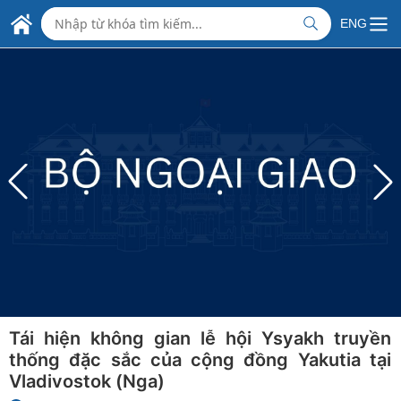
Skip to Main Content
ĐẠI SỨ QUÁN VIỆT NAM
ENG
TẠI AI CẬP
Tái hiện không gian lễ hội Ysyakh truyền
thống đặc sắc của cộng đồng Yakutia tại
Vladivostok (Nga)