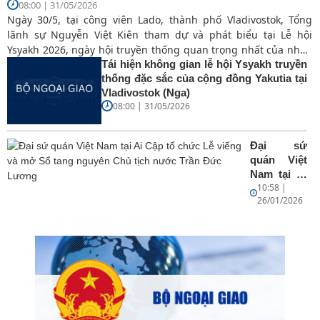
08:00 | 31/05/2026
Ngày 30/5, tại công viên Lado, thành phố Vladivostok, Tổng
lãnh sự Nguyễn Việt Kiên tham dự và phát biểu tại Lễ hội
Ysyakh 2026, ngày hội truyền thống quan trọng nhất của nhân
dân Cộng hòa Sakha (Yakutia), Liên bang Nga.
Tái hiện không gian lễ hội Ysyakh truyền
thống đặc sắc của cộng đồng Yakutia tại
Vladivostok (Nga)
08:00 | 31/05/2026
Đại sứ
quán Việt
Nam tại Ai
10:58 |
Cập tổ
26/01/2026
chức Lễ
viếng và
mở Sổ
tang
nguyên
Chủ tịch
nước Trần
Đức
Lương