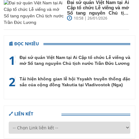
Đại sứ quán Việt Nam tại Ai
Cập tổ chức Lễ viếng và mở
Sổ tang nguyên Chủ tịch
nước Trần Đức...
10:58 | 26/01/2026
📰 ĐỌC NHIỀU
1
Đại sứ quán Việt Nam tại Ai Cập tổ chức Lễ viếng và
mở Sổ tang nguyên Chủ tịch nước Trần Đức Lương
2
Tái hiện không gian lễ hội Ysyakh truyền thống đặc
sắc của cộng đồng Yakutia tại Vladivostok (Nga)
🔗 LIÊN KẾT