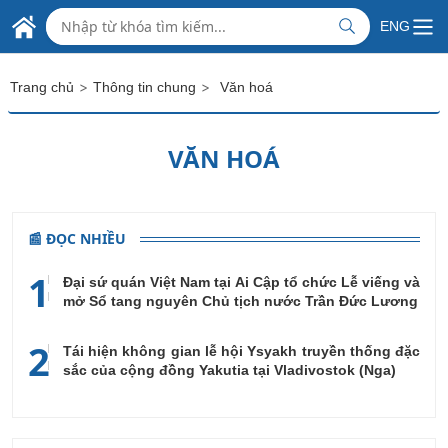
Skip to Main Content
ĐẠI SỨ QUÁN VIỆT NAM
ENG
TẠI AI CẬP
>
>
Trang chủ
Thông tin chung
Văn hoá
VĂN HOÁ
📰 ĐỌC NHIỀU
1
Đại sứ quán Việt Nam tại Ai Cập tổ chức Lễ viếng và
mở Sổ tang nguyên Chủ tịch nước Trần Đức Lương
2
Tái hiện không gian lễ hội Ysyakh truyền thống đặc
sắc của cộng đồng Yakutia tại Vladivostok (Nga)